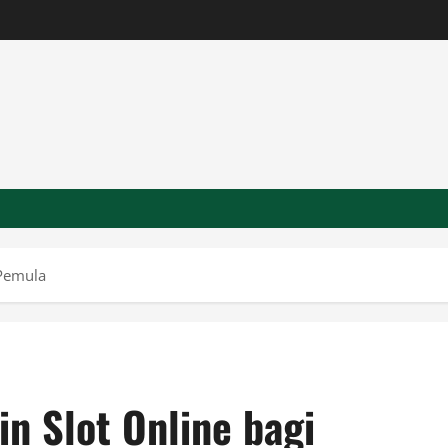
 Pemula
n Slot Online bagi