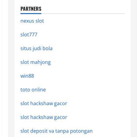
PARTNERS
nexus slot
slot777
situs judi bola
slot mahjong
win88
toto online
slot hackshaw gacor
slot hackshaw gacor
slot deposit va tanpa potongan