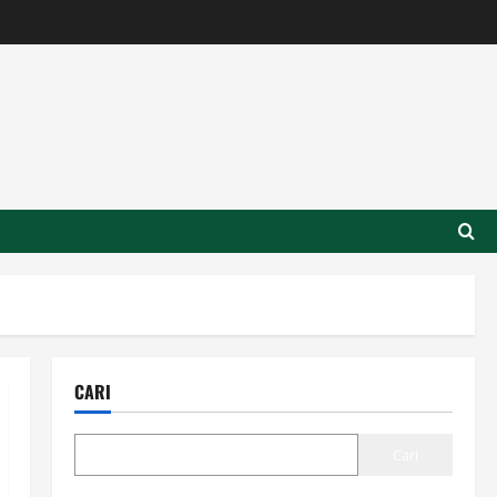
CARI
Cari