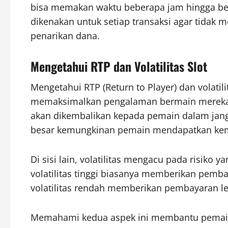
bisa memakan waktu beberapa jam hingga beb
dikenakan untuk setiap transaksi agar tidak 
penarikan dana.
Mengetahui RTP dan Volatilitas Slot
Mengetahui RTP (Return to Player) dan volatil
memaksimalkan pengalaman bermain mereka. R
akan dikembalikan kepada pemain dalam jang
besar kemungkinan pemain mendapatkan kemb
Di sisi lain, volatilitas mengacu pada risiko 
volatilitas tinggi biasanya memberikan pemba
volatilitas rendah memberikan pembayaran le
Memahami kedua aspek ini membantu pemain 