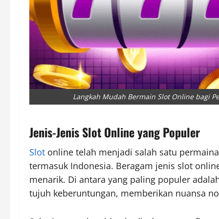
Langkah Mudah Bermain Slot Online bagi P
Jenis-Jenis Slot Online yang Populer
Slot
online telah menjadi salah satu permaina
termasuk Indonesia. Beragam jenis slot onl
menarik. Di antara yang paling populer adala
tujuh keberuntungan, memberikan nuansa nos