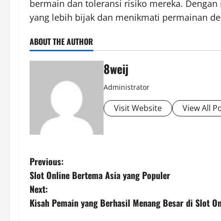
bermain dan toleransi risiko mereka. Dengan
yang lebih bijak dan menikmati permainan de
ABOUT THE AUTHOR
8weij
Administrator
Visit Website
View All P
P
Previous:
Slot Online Bertema Asia yang Populer
o
Next:
s
Kisah Pemain yang Berhasil Menang Besar di Slot On