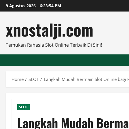
Skip
9 Agustus 2026
6:23:55 PM
to
content
xnostalji.com
Temukan Rahasia Slot Online Terbaik Di Sini!
Home
SLOT
Langkah Mudah Bermain Slot Online bagi
SLOT
Langkah Mudah Bermai