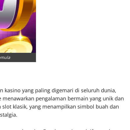
emula
n kasino yang paling digemari di seluruh dunia,
ine menawarkan pengalaman bermain yang unik dan
h slot klasik, yang menampilkan simbol buah dan
talgia.