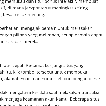
yang memukau dan fitur bonus interaktif, membuat
sif, di mana jackpot terus meningkat seiring
g besar untuk menang.
k perhatian, mengajak pemain untuk merasakan
ngan pilihan yang melimpah, setiap pemain dapat
dan harapan mereka.
h dan cepat. Pertama, kunjungi situs yang
lah itu, klik tombol tersebut untuk membuka
ama, alamat email, dan nomor telepon dengan benar.
 tidak mengalami kendala saat melakukan transaksi.
ntuk menjaga keamanan akun Kamu. Beberapa situs
itas diri sebagai verifikasi.