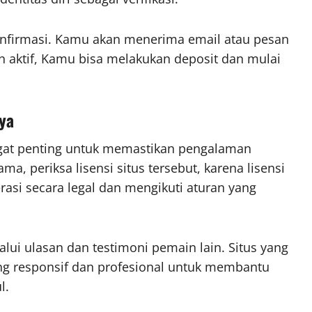
konfirmasi. Kamu akan menerima email atau pesan
n aktif, Kamu bisa melakukan deposit dan mulai
aya
angat penting untuk memastikan pengalaman
 periksa lisensi situs tersebut, karena lisensi
si secara legal dan mengikuti aturan yang
elalui ulasan dan testimoni pemain lain. Situs yang
ng responsif dan profesional untuk membantu
l.