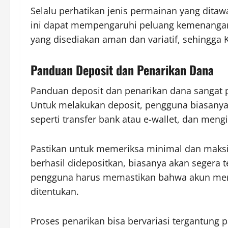
Selalu perhatikan jenis permainan yang ditaw
ini dapat mempengaruhi peluang kemenangan
yang disediakan aman dan variatif, sehingg
Panduan Deposit dan Penarikan Dana
Panduan deposit dan penarikan dana sangat p
Untuk melakukan deposit, pengguna biasanya
seperti transfer bank atau e-wallet, dan mengi
Pastikan untuk memeriksa minimal dan maksi
berhasil didepositkan, biasanya akan segera 
pengguna harus memastikan bahwa akun mere
ditentukan.
Proses penarikan bisa bervariasi tergantung