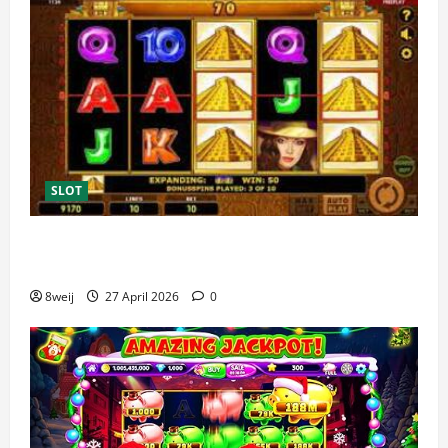
SLOT
Slot 88 Hari Ini dengan Akses Lancar di Semua
Perangkat
8weij
27 April 2026
0