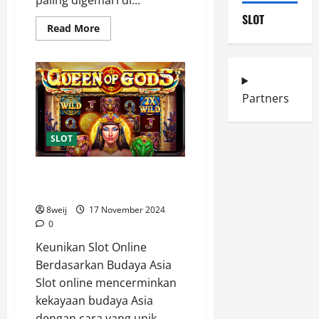
paling digemari di...
SLOT
Read
Read More
more
about
Langkah
Mudah
Bermain
Slot
Partners
Online
bagi
Pemula
SLOT
Slot Online Bertema Asia yang
Populer
8weij
17 November 2024
0
Keunikan Slot Online
Berdasarkan Budaya Asia
Slot online mencerminkan
kekayaan budaya Asia
dengan cara yang unik.