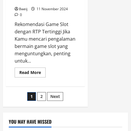
Tahun Ini
8weij
11 November 2024
0
Rekomendasi Game Slot
dengan RTP Tertinggi Jika
Kamu mencari pengalaman
bermain game slot yang
menguntungkan, penting
untuk...
Read
Read More
more
about
Game
Slot
Online
Paginasi
1
2
Next
Paling
Hits
di
pos
Tahun
Ini
YOU MAY HAVE MISSED
SLOT