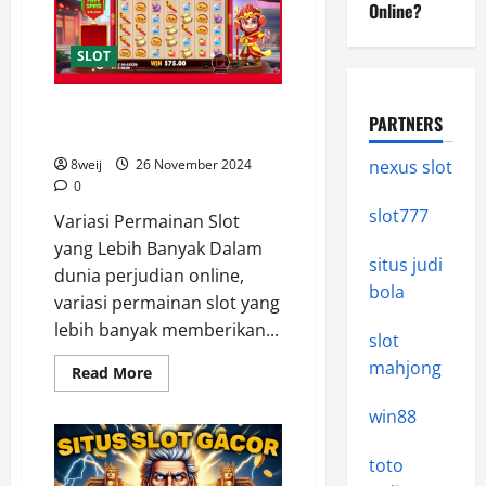
Online?
di
Tahun
Ini
SLOT
Keuntungan Bermain Slot
PARTNERS
Online Dibandingkan Slot Fisik
8weij
26 November 2024
nexus slot
0
slot777
Variasi Permainan Slot
yang Lebih Banyak Dalam
situs judi
dunia perjudian online,
bola
variasi permainan slot yang
lebih banyak memberikan...
slot
mahjong
Read
Read More
more
about
win88
Keuntungan
Bermain
Slot
Online
toto
Dibandingkan