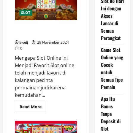
Slot 88 Hari
Slot
Ini dengan
SLOT
Akses
Lancar di
10 Slot Online Terpopuler di
Semua
Tahun Ini
Perangkat
8weij
28 November 2024
0
Game Slot
Online yang
Mengapa Slot Online Ini
Cocok
Menjadi Favorit Slot online
untuk
telah menjadi favorit di
Semua Tipe
kalangan pecinta
Pemain
permainan judi karena
kemudahan...
Apa Itu
Bonus
Read
Read More
more
Tanpa
about
10
Deposit di
Slot
Online
Slot
Terpopuler