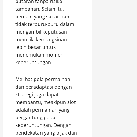
putaran tanpa risiko
tambahan. Selain itu,
pemain yang sabar dan
tidak terburu-buru dalam
mengambil keputusan
memiliki kemungkinan
lebih besar untuk
menemukan momen
keberuntungan.
Melihat pola permainan
dan beradaptasi dengan
strategi juga dapat
membantu, meskipun slot
adalah permainan yang
bergantung pada
keberuntungan. Dengan
pendekatan yang bijak dan