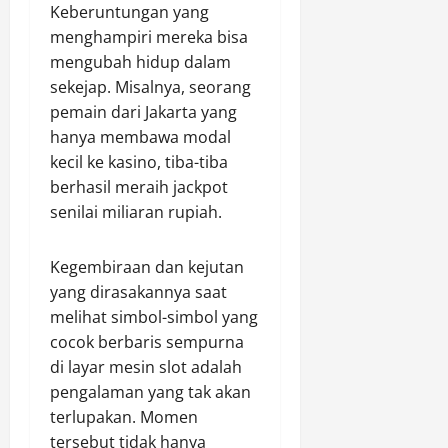
Keberuntungan yang
menghampiri mereka bisa
mengubah hidup dalam
sekejap. Misalnya, seorang
pemain dari Jakarta yang
hanya membawa modal
kecil ke kasino, tiba-tiba
berhasil meraih jackpot
senilai miliaran rupiah.
Kegembiraan dan kejutan
yang dirasakannya saat
melihat simbol-simbol yang
cocok berbaris sempurna
di layar mesin slot adalah
pengalaman yang tak akan
terlupakan. Momen
tersebut tidak hanya