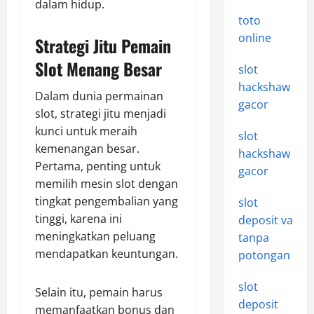
dalam hidup.
toto
online
Strategi Jitu Pemain
Slot Menang Besar
slot
hackshaw
Dalam dunia permainan
gacor
slot, strategi jitu menjadi
kunci untuk meraih
slot
kemenangan besar.
hackshaw
Pertama, penting untuk
gacor
memilih mesin slot dengan
tingkat pengembalian yang
slot
tinggi, karena ini
deposit va
meningkatkan peluang
tanpa
mendapatkan keuntungan.
potongan
slot
Selain itu, pemain harus
deposit
memanfaatkan bonus dan