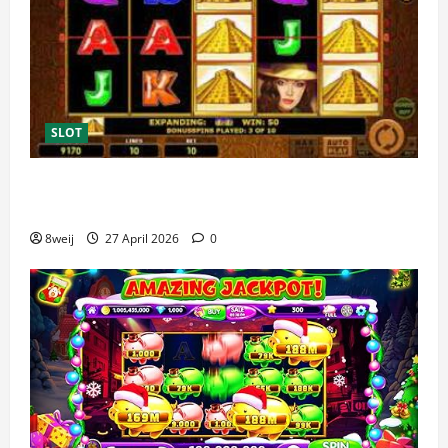
SLOT
Slot 88 Hari Ini dengan Akses Lancar di Semua
Perangkat
8weij
27 April 2026
0