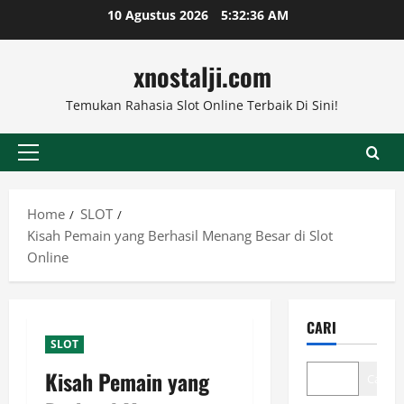
Skip
10 Agustus 2026
5:32:37 AM
to
content
xnostalji.com
Temukan Rahasia Slot Online Terbaik Di Sini!
Primary
Menu
Home
SLOT
Kisah Pemain yang Berhasil Menang Besar di Slot
Online
CARI
SLOT
Kisah Pemain yang
Cari