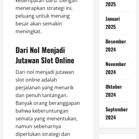
kesempatan baru. Dengan
2025
menerapkan strategi ini,
peluang untuk menang
Januari
besar akan semakin
2025
meningkat.
Desember
Dari Nol Menjadi
2024
Jutawan Slot Online
November
2024
Dari nol menjadi jutawan
slot online adalah
Oktober
perjalanan yang menarik
2024
dan penuh tantangan.
Banyak orang beranggapan
September
bahwa keberuntungan
2024
semata yang menentukan,
namun sebenarnya
diperlukan strategi dan