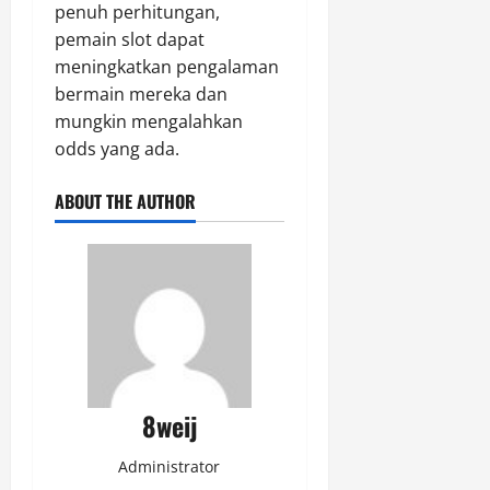
penuh perhitungan,
pemain slot dapat
meningkatkan pengalaman
bermain mereka dan
mungkin mengalahkan
odds yang ada.
ABOUT THE AUTHOR
8weij
Administrator