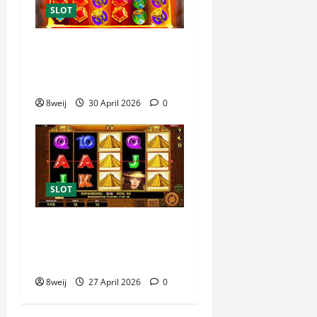
SLOT
Judi Togel Hari Ini dengan
Fitur Modern dan Navigasi
Praktis
8weij
30 April 2026
0
SLOT
Slot 88 Hari Ini dengan
Akses Lancar di Semua
Perangkat
8weij
27 April 2026
0