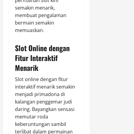
permainan slot kini
semakin menarik,
membuat pengalaman
bermain semakin
memuaskan.
Slot Online dengan
Fitur Interaktif
Menarik
Slot online dengan fitur
interaktif menarik semakin
menjadi primadona di
kalangan penggemar judi
daring. Bayangkan sensasi
memutar roda
keberuntungan sambil
terlibat dalam permainan