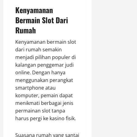
Kenyamanan
Bermain Slot Dari
Rumah
Kenyamanan bermain slot
dari rumah semakin
menjadi pilihan populer di
kalangan penggemar judi
online. Dengan hanya
menggunakan perangkat
smartphone atau
komputer, pemain dapat
menikmati berbagai jenis
permainan slot tanpa
harus pergi ke kasino fisik.
Suasana rumah yang santai