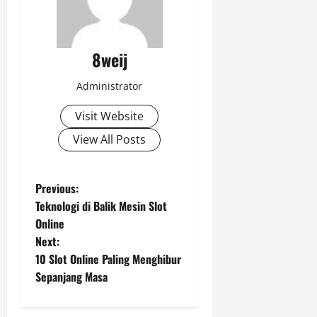
8weij
Administrator
Visit Website
View All Posts
P
Previous:
Teknologi di Balik Mesin Slot
o
Online
Next:
s
10 Slot Online Paling Menghibur
t
Sepanjang Masa
n