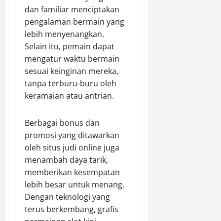
dan familiar menciptakan
pengalaman bermain yang
lebih menyenangkan.
Selain itu, pemain dapat
mengatur waktu bermain
sesuai keinginan mereka,
tanpa terburu-buru oleh
keramaian atau antrian.
Berbagai bonus dan
promosi yang ditawarkan
oleh situs judi online juga
menambah daya tarik,
memberikan kesempatan
lebih besar untuk menang.
Dengan teknologi yang
terus berkembang, grafis