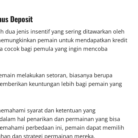
nus Deposit
 dua jenis insentif yang sering ditawarkan oleh
t memungkinkan pemain untuk mendapatkan kredit
ga cocok bagi pemula yang ingin mencoba
h pemain melakukan setoran, biasanya berupa
 memberikan keuntungan lebih bagi pemain yang
memahami syarat dan ketentuan yang
n dalam hal penarikan dan permainan yang bisa
emahami perbedaan ini, pemain dapat memilih
uhan dan strategi permainan mereka.