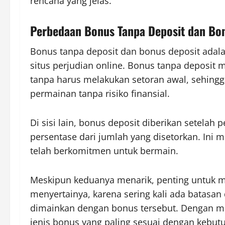
rencana yang jelas.
Perbedaan Bonus Tanpa Deposit dan Bo
Bonus tanpa deposit dan bonus deposit adalah
situs perjudian online. Bonus tanpa deposi
tanpa harus melakukan setoran awal, sehing
permainan tanpa risiko finansial.
Di sisi lain, bonus deposit diberikan setela
persentase dari jumlah yang disetorkan. Ini
telah berkomitmen untuk bermain.
Meskipun keduanya menarik, penting untuk 
menyertainya, karena sering kali ada batasa
dimainkan dengan bonus tersebut. Dengan m
jenis bonus yang paling sesuai dengan kebut