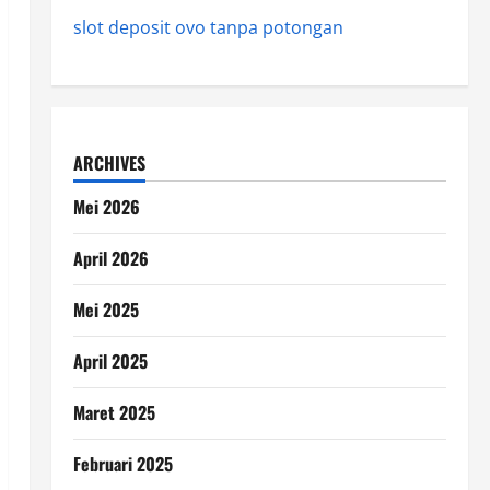
slot deposit ovo tanpa potongan
ARCHIVES
Mei 2026
April 2026
Mei 2025
April 2025
Maret 2025
Februari 2025