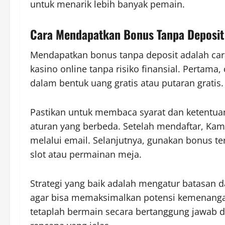
untuk menarik lebih banyak pemain.
Cara Mendapatkan Bonus Tanpa Deposit
Mendapatkan bonus tanpa deposit adalah ca
kasino online tanpa risiko finansial. Pertama
dalam bentuk uang gratis atau putaran gratis.
Pastikan untuk membaca syarat dan ketentuan
aturan yang berbeda. Setelah mendaftar, Ka
melalui email. Selanjutnya, gunakan bonus t
slot atau permainan meja.
Strategi yang baik adalah mengatur batasa
agar bisa memaksimalkan potensi kemenangan
tetaplah bermain secara bertanggung jawab d