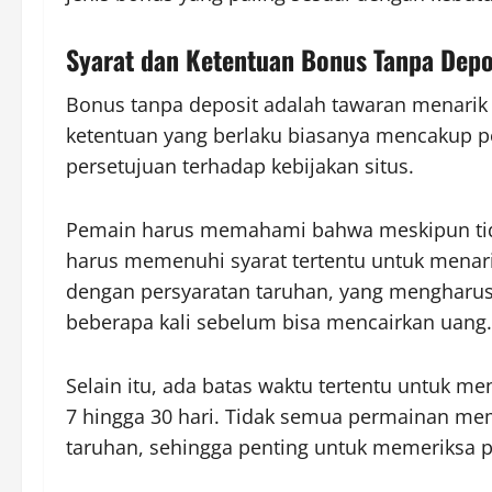
Syarat dan Ketentuan Bonus Tanpa Depo
Bonus tanpa deposit adalah tawaran menarik b
ketentuan yang berlaku biasanya mencakup pen
persetujuan terhadap kebijakan situs.
Pemain harus memahami bahwa meskipun tida
harus memenuhi syarat tertentu untuk menarik
dengan persyaratan taruhan, yang menghar
beberapa kali sebelum bisa mencairkan uang.
Selain itu, ada batas waktu tertentu untuk m
7 hingga 30 hari. Tidak semua permainan me
taruhan, sehingga penting untuk memeriksa p