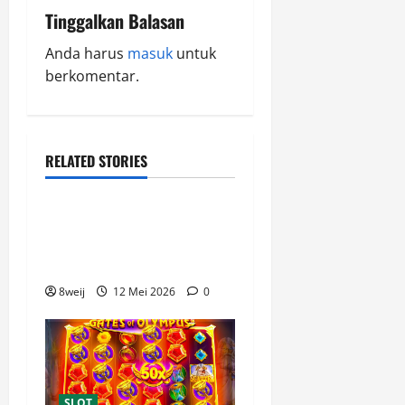
a
Tinggalkan Balasan
v
Anda harus
masuk
untuk
berkomentar.
i
g
a
RELATED STORIES
SLOT
t
Sbobet88 and Modern
i
Technology for User
Convenience
o
8weij
12 Mei 2026
0
n
SLOT