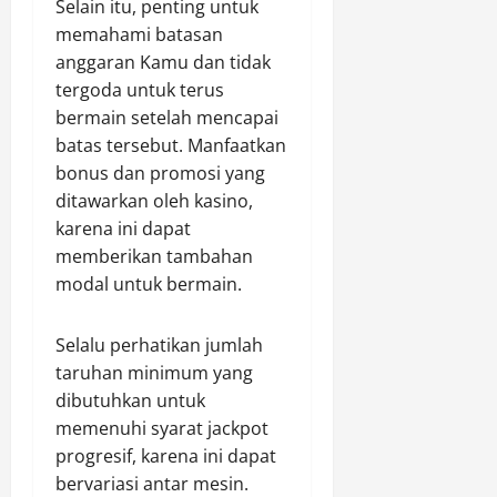
Selain itu, penting untuk
memahami batasan
anggaran Kamu dan tidak
tergoda untuk terus
bermain setelah mencapai
batas tersebut. Manfaatkan
bonus dan promosi yang
ditawarkan oleh kasino,
karena ini dapat
memberikan tambahan
modal untuk bermain.
Selalu perhatikan jumlah
taruhan minimum yang
dibutuhkan untuk
memenuhi syarat jackpot
progresif, karena ini dapat
bervariasi antar mesin.