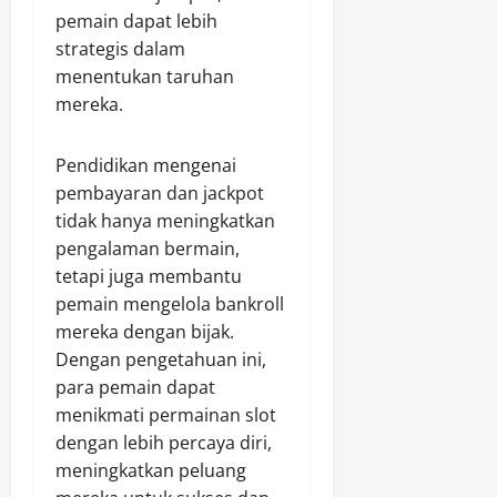
pemain dapat lebih
strategis dalam
menentukan taruhan
mereka.
Pendidikan mengenai
pembayaran dan jackpot
tidak hanya meningkatkan
pengalaman bermain,
tetapi juga membantu
pemain mengelola bankroll
mereka dengan bijak.
Dengan pengetahuan ini,
para pemain dapat
menikmati permainan slot
dengan lebih percaya diri,
meningkatkan peluang