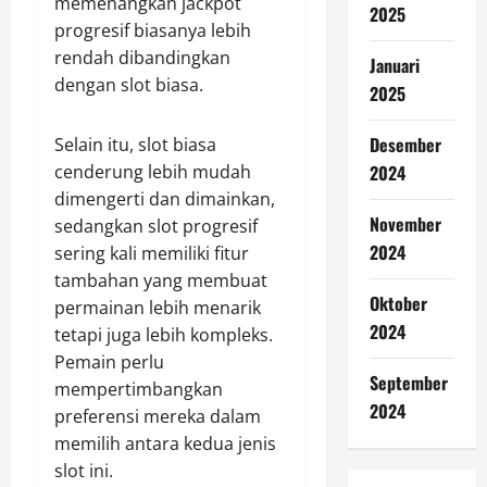
memenangkan jackpot
2025
progresif biasanya lebih
rendah dibandingkan
Januari
dengan slot biasa.
2025
Desember
Selain itu, slot biasa
cenderung lebih mudah
2024
dimengerti dan dimainkan,
November
sedangkan slot progresif
2024
sering kali memiliki fitur
tambahan yang membuat
Oktober
permainan lebih menarik
2024
tetapi juga lebih kompleks.
Pemain perlu
September
mempertimbangkan
2024
preferensi mereka dalam
memilih antara kedua jenis
slot ini.