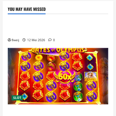
YOU MAY HAVE MISSED
SLOT
Sbobet88 and Modern Technology for User
Convenience
8weij
12 Mei 2026
0
SLOT
Judi Togel Hari Ini dengan Fitur Modern dan Navigasi