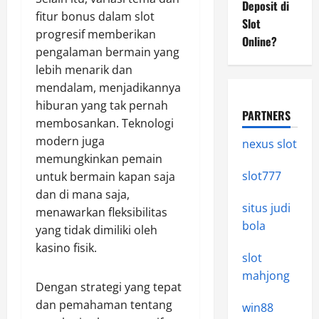
Deposit di
fitur bonus dalam slot
Slot
progresif memberikan
Online?
pengalaman bermain yang
lebih menarik dan
mendalam, menjadikannya
hiburan yang tak pernah
PARTNERS
membosankan. Teknologi
modern juga
nexus slot
memungkinkan pemain
slot777
untuk bermain kapan saja
dan di mana saja,
situs judi
menawarkan fleksibilitas
bola
yang tidak dimiliki oleh
kasino fisik.
slot
mahjong
Dengan strategi yang tepat
dan pemahaman tentang
win88