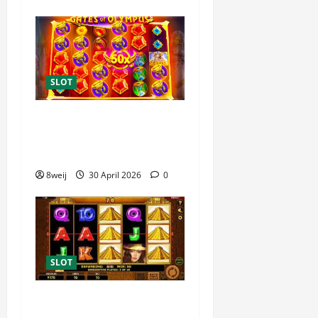
n
SLOT
Judi Togel Hari Ini dengan
Fitur Modern dan Navigasi
Praktis
8weij
30 April 2026
0
SLOT
Slot 88 Hari Ini dengan
Akses Lancar di Semua