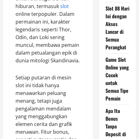
hiburan, termasuk
slot
Slot 88 Hari
online terpopuler. Dalam
Ini dengan
permainan ini, karakter
Akses
legendaris seperti Thor,
Lancar di
Odin, dan Loki sering
Semua
muncul, membawa pemain
Perangkat
dalam petualangan epik di
Game Slot
dunia mitologi Skandinavia.
Online yang
Cocok
Setiap putaran di mesin
untuk
slot ini tidak hanya
Semua Tipe
menawarkan peluang
Pemain
menang, tetapi juga
pengalaman mendalam
Apa Itu
yang menggabungkan
Bonus
elemen cerita dan grafik
Tanpa
menawan. Fitur bonus,
Deposit di