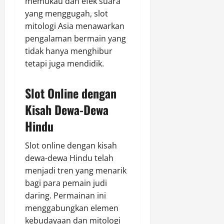
memukau dan efek suara
yang menggugah, slot
mitologi Asia menawarkan
pengalaman bermain yang
tidak hanya menghibur
tetapi juga mendidik.
Slot Online dengan
Kisah Dewa-Dewa
Hindu
Slot online dengan kisah
dewa-dewa Hindu telah
menjadi tren yang menarik
bagi para pemain judi
daring. Permainan ini
menggabungkan elemen
kebudayaan dan mitologi