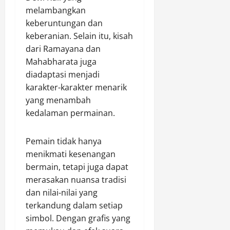
melambangkan
keberuntungan dan
keberanian. Selain itu, kisah
dari Ramayana dan
Mahabharata juga
diadaptasi menjadi
karakter-karakter menarik
yang menambah
kedalaman permainan.
Pemain tidak hanya
menikmati kesenangan
bermain, tetapi juga dapat
merasakan nuansa tradisi
dan nilai-nilai yang
terkandung dalam setiap
simbol. Dengan grafis yang