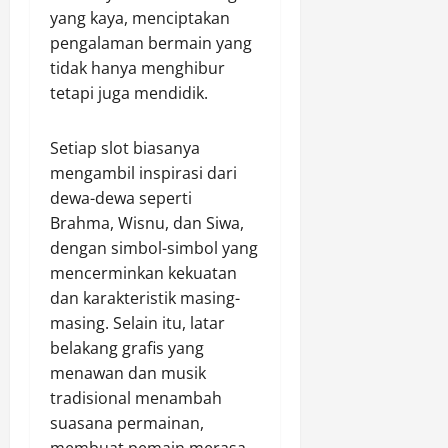
yang kaya, menciptakan
pengalaman bermain yang
tidak hanya menghibur
tetapi juga mendidik.
Setiap slot biasanya
mengambil inspirasi dari
dewa-dewa seperti
Brahma, Wisnu, dan Siwa,
dengan simbol-simbol yang
mencerminkan kekuatan
dan karakteristik masing-
masing. Selain itu, latar
belakang grafis yang
menawan dan musik
tradisional menambah
suasana permainan,