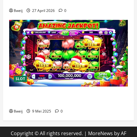
Perangkat
8weij
27 April 2026
0
SLOT
Game Slot Online yang Cocok untuk Semua Tipe
Pemain
8weij
9 Mei 2025
0
Copyright © All rights reserved.
|
MoreNews
by AF