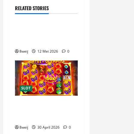
a
RELATED STORIES
SLOT
t
Sbobet88 and Modern
i
Technology for User
Convenience
o
8weij
12 Mei 2026
0
n
SLOT
Judi Togel Hari Ini dengan
Fitur Modern dan Navigasi
Praktis
8weij
30 April 2026
0