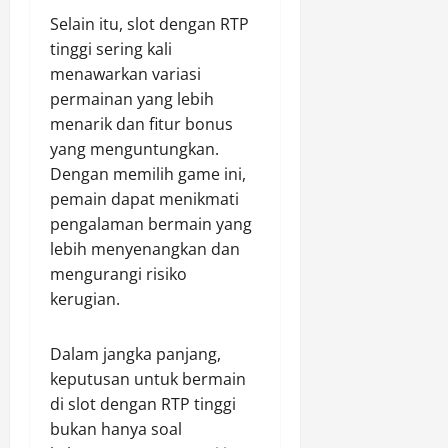
Selain itu, slot dengan RTP
tinggi sering kali
menawarkan variasi
permainan yang lebih
menarik dan fitur bonus
yang menguntungkan.
Dengan memilih game ini,
pemain dapat menikmati
pengalaman bermain yang
lebih menyenangkan dan
mengurangi risiko
kerugian.
Dalam jangka panjang,
keputusan untuk bermain
di slot dengan RTP tinggi
bukan hanya soal