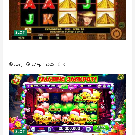
SLOT
Slot 88 Hari Ini dengan Akses Lancar di Semua
Perangkat
8weij
27 April 2026
0
SLOT