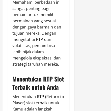
Memahami perbedaan ini
sangat penting bagi
pemain untuk memilih
permainan yang sesuai
dengan gaya bermain dan
tujuan mereka. Dengan
mengetahui RTP dan
volatilitas, pemain bisa
lebih bijak dalam
mengelola ekspektasi dan
strategi taruhan mereka.
Menentukan RTP Slot
Terbaik untuk Anda
Menentukan RTP (Return to
Player) slot terbaik untuk
Kamu adalah langkah