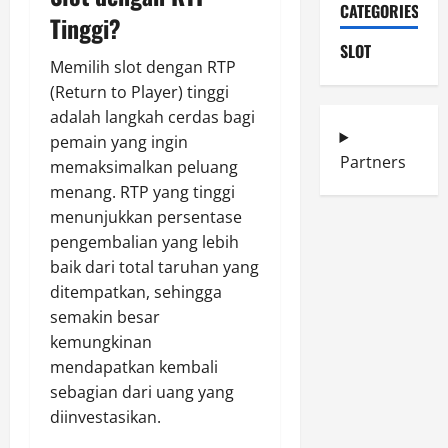
CATEGORIES
Tinggi?
SLOT
Memilih slot dengan RTP
(Return to Player) tinggi
adalah langkah cerdas bagi
pemain yang ingin
Partners
memaksimalkan peluang
menang. RTP yang tinggi
menunjukkan persentase
pengembalian yang lebih
baik dari total taruhan yang
ditempatkan, sehingga
semakin besar
kemungkinan
mendapatkan kembali
sebagian dari uang yang
diinvestasikan.