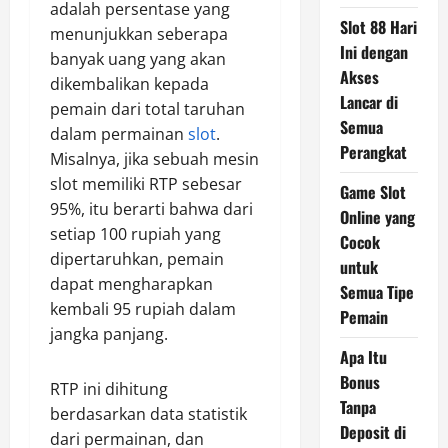
adalah persentase yang
Slot 88 Hari
menunjukkan seberapa
Ini dengan
banyak uang yang akan
Akses
dikembalikan kepada
Lancar di
pemain dari total taruhan
Semua
dalam permainan
slot
.
Perangkat
Misalnya, jika sebuah mesin
slot memiliki RTP sebesar
Game Slot
95%, itu berarti bahwa dari
Online yang
setiap 100 rupiah yang
Cocok
dipertaruhkan, pemain
untuk
dapat mengharapkan
Semua Tipe
kembali 95 rupiah dalam
Pemain
jangka panjang.
Apa Itu
Bonus
RTP ini dihitung
Tanpa
berdasarkan data statistik
Deposit di
dari permainan, dan