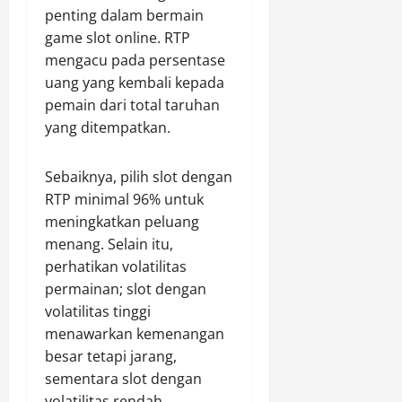
penting dalam bermain
game slot online. RTP
mengacu pada persentase
uang yang kembali kepada
pemain dari total taruhan
yang ditempatkan.
Sebaiknya, pilih slot dengan
RTP minimal 96% untuk
meningkatkan peluang
menang. Selain itu,
perhatikan volatilitas
permainan; slot dengan
volatilitas tinggi
menawarkan kemenangan
besar tetapi jarang,
sementara slot dengan
volatilitas rendah