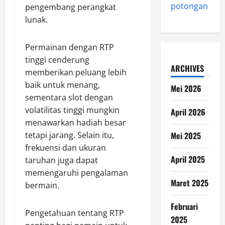
potongan
pengembang perangkat
lunak.
Permainan dengan RTP
tinggi cenderung
ARCHIVES
memberikan peluang lebih
baik untuk menang,
Mei 2026
sementara slot dengan
volatilitas tinggi mungkin
April 2026
menawarkan hadiah besar
tetapi jarang. Selain itu,
Mei 2025
frekuensi dan ukuran
April 2025
taruhan juga dapat
memengaruhi pengalaman
Maret 2025
bermain.
Februari
Pengetahuan tentang RTP
2025