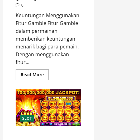
0
Keuntungan Menggunakan
Fitur Gamble Fitur Gamble
dalam permainan
memberikan keuntungan
menarik bagi para pemain.
Dengan menggunakan
fitur...
Read
Read More
more
about
5
Slot
Online
dengan
Fitur
Gamble
yang
Seru
SLOT
Slot Online dengan Tema