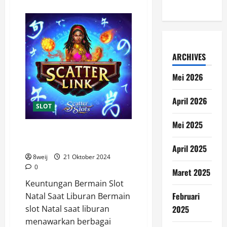
about
Mengapa
Slot
Online
Sangat
Populer
di
Kalangan
ARCHIVES
Pemain?
Mei 2026
April 2026
SLOT
Mei 2025
Slot Bertema Natal yang Cocok
untuk Dimainkan Saat Liburan
April 2025
8weij
21 Oktober 2024
0
Maret 2025
Keuntungan Bermain Slot
Februari
Natal Saat Liburan Bermain
2025
slot Natal saat liburan
menawarkan berbagai