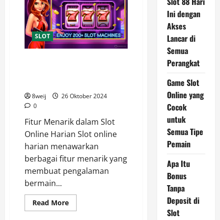
Slot 88 Hari
Online
di
Ini dengan
Ponsel:
Panduan
Akses
Lengkap
SLOT
Lancar di
Semua
Slot Online yang Menghadirkan
Perangkat
Pengalaman Berbeda Setiap
Game Slot
Hari
Online yang
8weij
26 Oktober 2024
Cocok
0
untuk
Fitur Menarik dalam Slot
Semua Tipe
Online Harian Slot online
Pemain
harian menawarkan
berbagai fitur menarik yang
Apa Itu
membuat pengalaman
Bonus
bermain...
Tanpa
Deposit di
Read
Read More
more
Slot
about