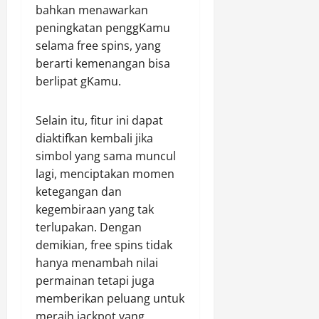
bahkan menawarkan
peningkatan penggKamu
selama free spins, yang
berarti kemenangan bisa
berlipat gKamu.
Selain itu, fitur ini dapat
diaktifkan kembali jika
simbol yang sama muncul
lagi, menciptakan momen
ketegangan dan
kegembiraan yang tak
terlupakan. Dengan
demikian, free spins tidak
hanya menambah nilai
permainan tetapi juga
memberikan peluang untuk
meraih jackpot yang