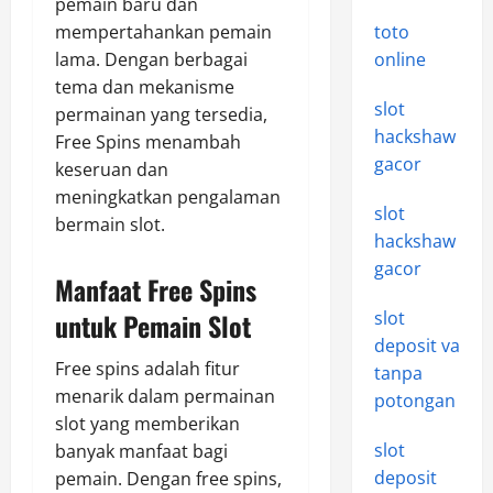
pemain baru dan
mempertahankan pemain
toto
lama. Dengan berbagai
online
tema dan mekanisme
slot
permainan yang tersedia,
hackshaw
Free Spins menambah
gacor
keseruan dan
meningkatkan pengalaman
slot
bermain slot.
hackshaw
gacor
Manfaat Free Spins
untuk Pemain Slot
slot
deposit va
Free spins adalah fitur
tanpa
menarik dalam permainan
potongan
slot yang memberikan
slot
banyak manfaat bagi
deposit
pemain. Dengan free spins,