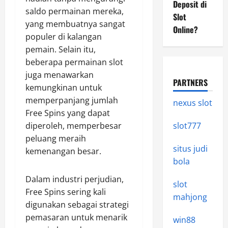
Deposit di
saldo permainan mereka,
Slot
yang membuatnya sangat
Online?
populer di kalangan
pemain. Selain itu,
beberapa permainan slot
juga menawarkan
PARTNERS
kemungkinan untuk
memperpanjang jumlah
nexus slot
Free Spins yang dapat
diperoleh, memperbesar
slot777
peluang meraih
situs judi
kemenangan besar.
bola
Dalam industri perjudian,
slot
Free Spins sering kali
mahjong
digunakan sebagai strategi
pemasaran untuk menarik
win88