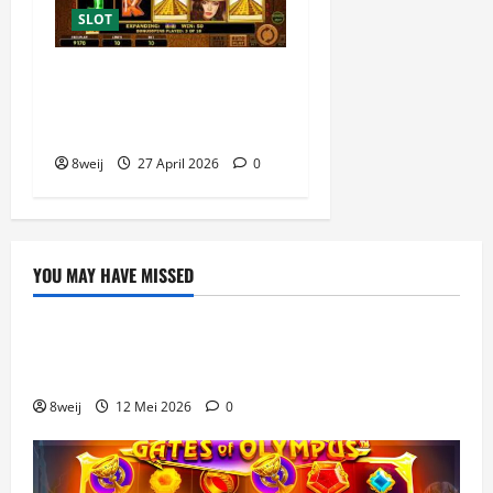
SLOT
Slot 88 Hari Ini dengan
Akses Lancar di Semua
Perangkat
8weij
27 April 2026
0
YOU MAY HAVE MISSED
SLOT
Sbobet88 and Modern Technology for User
Convenience
8weij
12 Mei 2026
0