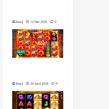
i
Sbobet88 and Modern
Technology for User
o
Convenience
n
8weij
12 Mei 2026
0
SLOT
Judi Togel Hari Ini dengan
Fitur Modern dan Navigasi
Praktis
8weij
30 April 2026
0