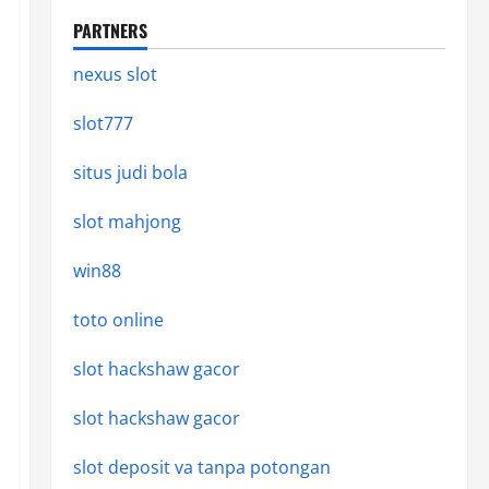
PARTNERS
nexus slot
slot777
situs judi bola
slot mahjong
win88
toto online
slot hackshaw gacor
slot hackshaw gacor
slot deposit va tanpa potongan