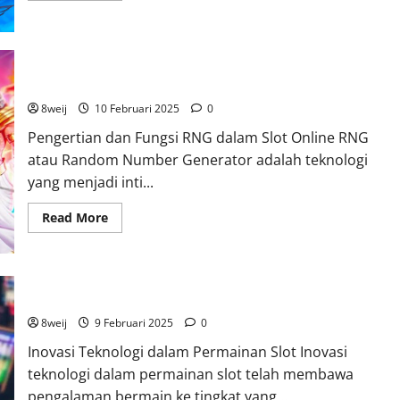
about
Slot
Online
Berbasis
Blockchain:
Tren
Apa Itu RNG dan Bagaimana Menjamin Keamanan Slot?
Masa
Depan?
8weij
10 Februari 2025
0
Pengertian dan Fungsi RNG dalam Slot Online RNG
atau Random Number Generator adalah teknologi
yang menjadi inti...
Read
Read More
more
about
Apa
Itu
RNG
dan
Perkembangan Teknologi dalam Dunia Slot Online
Bagaimana
Menjamin
8weij
9 Februari 2025
0
Keamanan
Slot?
Inovasi Teknologi dalam Permainan Slot Inovasi
teknologi dalam permainan slot telah membawa
pengalaman bermain ke tingkat yang...