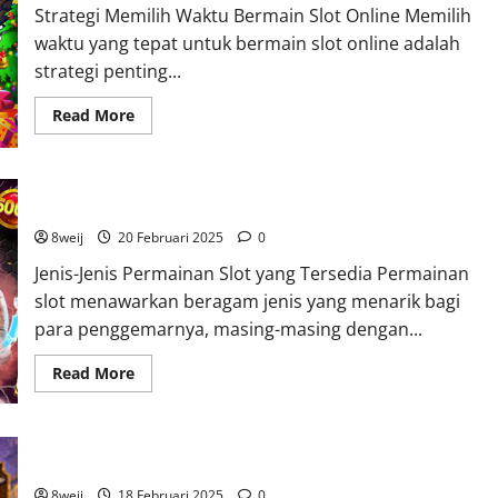
Strategi Memilih Waktu Bermain Slot Online Memilih
waktu yang tepat untuk bermain slot online adalah
strategi penting...
Read
Read More
more
about
Kapan
Waktu
Terbaik
Panduan Lengkap Bermain Slot Online untuk Pemula
Bermain
Slot
8weij
20 Februari 2025
untuk
0
Mendapatkan
Jackpot?
Jenis-Jenis Permainan Slot yang Tersedia Permainan
slot menawarkan beragam jenis yang menarik bagi
para penggemarnya, masing-masing dengan...
Read
Read More
more
about
Panduan
Lengkap
Bermain
Slot Online dengan Tema Paling Menarik
Slot
Online
8weij
18 Februari 2025
untuk
0