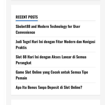
RECENT POSTS
Sbobet88 and Modern Technology for User
Convenience
Judi Togel Hari Ini dengan Fitur Modern dan Navigasi
Praktis
Slot 88 Hari Ini dengan Akses Lancar di Semua
Perangkat
Game Slot Online yang Cocok untuk Semua Tipe
Pemain
Apa Itu Bonus Tanpa Deposit di Slot Online?