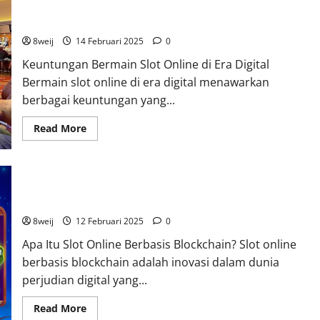
Kenapa Slot Online Adalah Pilihan Terbaik untuk Hiburan
Mengintegrasikan
Teknologi
Daring?
Blockchain?
8weij
14 Februari 2025
0
Keuntungan Bermain Slot Online di Era Digital
Bermain slot online di era digital menawarkan
berbagai keuntungan yang...
Read
Read More
more
about
Kenapa
Slot
Online
Adalah
Pilihan
Slot Online Berbasis Blockchain: Tren Masa Depan?
Terbaik
untuk
8weij
12 Februari 2025
0
Hiburan
Daring?
Apa Itu Slot Online Berbasis Blockchain? Slot online
berbasis blockchain adalah inovasi dalam dunia
perjudian digital yang...
Read
Read More
more