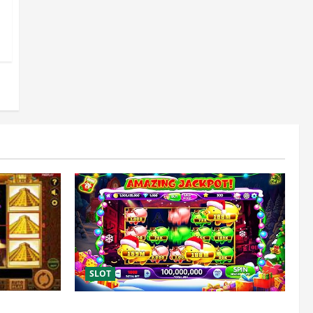
SLOT
s Lancar di
Game Slot Online yang Cocok untuk