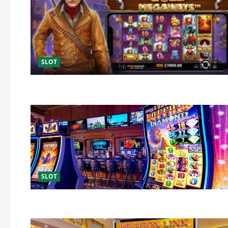
SLOT
SLOT